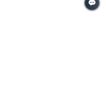
Hacemos que tu
negocio crezca con el
marketing digital
¿Listo para hablar con un experto en
marketing?
QUIERO LLAMAR