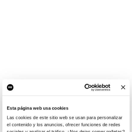
¡Ups, no hay nada por
aquí!
Esta página web usa cookies
¿Quieres jugar al juego del empresario?
Las cookies de este sitio web se usan para personalizar
el contenido y los anuncios, ofrecer funciones de redes
sociales y analizar el tráfico. ¿Nos dejas comer galletas?