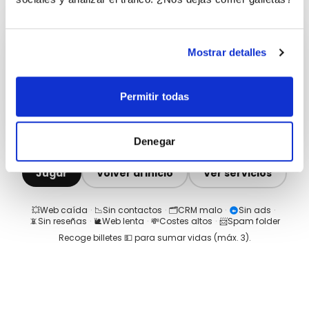
Mostrar detalles
Permitir todas
Denegar
Jugar
Volver al inicio
Ver servicios
💥
Web caída
·
📉
Sin contactos
·
🗂️
CRM malo
·
Sin ads
·
📵
Sin reseñas
·
🐌
Web lenta
·
💸
Costes altos
·
📨
Spam folder
Recoge billetes 💵 para sumar vidas (máx.
3
).