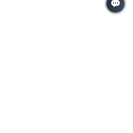
Hacemos que tu
negocio crezca con el
marketing digital
¿Listo para hablar con un experto en
marketing?
QUIERO LLAMAR