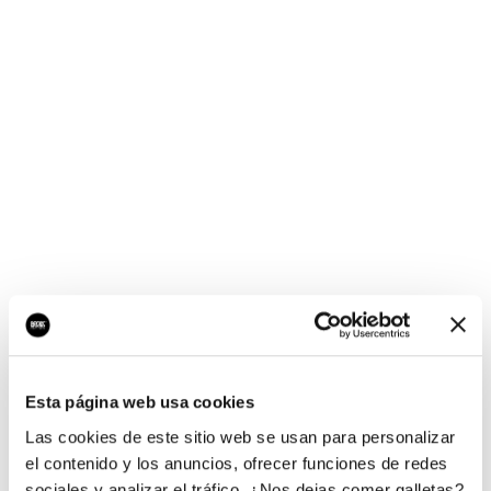
¡Ups, no hay nada por
aquí!
Esta página web usa cookies
¿Quieres jugar al juego del empresario?
Las cookies de este sitio web se usan para personalizar
el contenido y los anuncios, ofrecer funciones de redes
sociales y analizar el tráfico. ¿Nos dejas comer galletas?