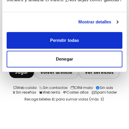
Mostrar detalles
Permitir todas
Denegar
Jugar
Volver al inicio
Ver servicios
💥
Web caída
·
📉
Sin contactos
·
🗂️
CRM malo
·
Sin ads
·
📵
Sin reseñas
·
🐌
Web lenta
·
💸
Costes altos
·
📨
Spam folder
Recoge billetes 💵 para sumar vidas (máx.
3
).