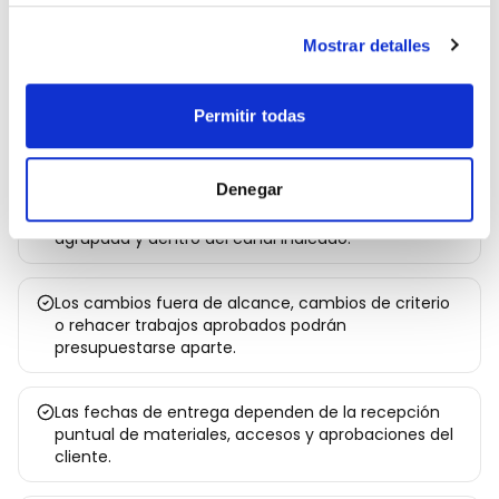
alcance razonable de trabajo. Salvo pacto escrito
en contrario, las entregas se realizarán por fases y
Mostrar detalles
podrán incluir investigación, dirección creativa,
diseño, desarrollo, configuración técnica, campañas,
Permitir todas
automatizaciones, documentación, reuniones y
soporte operativo.
Denegar
Las revisiones deben solicitarse de forma clara,
agrupada y dentro del canal indicado.
Los cambios fuera de alcance, cambios de criterio
o rehacer trabajos aprobados podrán
presupuestarse aparte.
Las fechas de entrega dependen de la recepción
puntual de materiales, accesos y aprobaciones del
cliente.