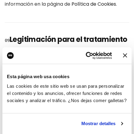
información en la página de
Política de Cookies
.
Legitimación para el tratamiento
09
La base legal para el tratamiento de sus datos es:
El consentimiento del interesado.
Esta página web usa cookies
Las cookies de este sitio web se usan para personalizar
el contenido y los anuncios, ofrecer funciones de redes
sociales y analizar el tráfico. ¿Nos dejas comer galletas?
Categorías de datos personales
10
Las categorías de datos personales que trata el
Mostrar detalles
Titular son: