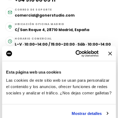
CORREO DE SOPORTE
comercial@gonerstudio.com
UBICACIÓN OFICINA MADRID
C/ San Roque 4, 28710 Madrid, España
HORARIO COMERCIAL
L–V · 10:00–14:00 / 15:00–20:00 · Sáb · 10:00–14:00
(CET)
Estado del sistema
Esta página web usa cookies
SERVICIOS
Las cookies de este sitio web se usan para personalizar
el contenido y los anuncios, ofrecer funciones de redes
SERVICIOS PRESENCIA
sociales y analizar el tráfico. ¿Nos dejas comer galletas?
Webs & Apps
Branding
E-commerce
Mostrar detalles
Posicionamiento SEO