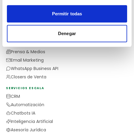
Google Business Profile
Permitir todas
Reputación Online.
SERVICIOS CRECIMIENTO
Denegar
Social Media
Marketing Digital
Prensa & Medios
Email Marketing
WhatsApp Business API
Closers de Venta
SERVICIOS ESCALA
CRM
Automatización
Chatbots IA
Inteligencia Artificial
Asesoría Jurídica