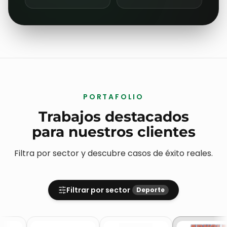
98
<1.5s
LIGHTHOUSE
TIEMPO DE CARGA
SCORE
en móvil 4G
performance y SEO
+42%
21d
CONVERSIÓN WEB
ENTREGA MEDIA
vs. plantilla genérica
del kickoff al live