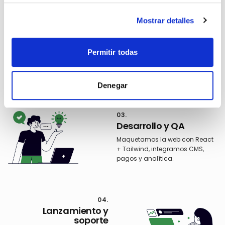
web.
Mostrar detalles
Un proceso probado en cuatro fases para tener tu
web en produccion en 21 dias.
Permitir todas
Denegar
01
.
Brief y estrategia
Entendemos tu negocio, tus
objetivos, tu competencia y a
quién quieres atraer con la web.
02
.
Diseño UX/UI
Diseñamos cada pantalla con
tu marca: home, secciones,
blog y fichas.