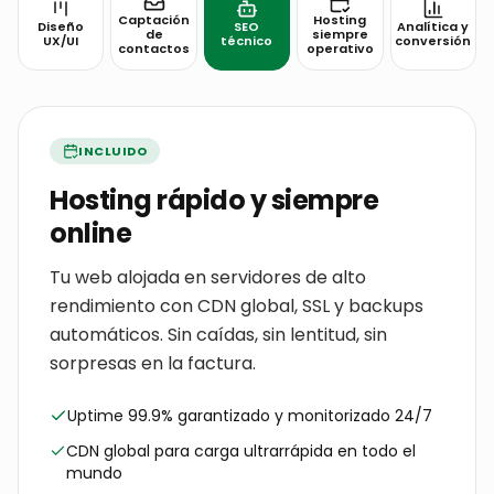
Captación
Hosting
Diseño
SEO
Analítica y
de
siempre
UX/UI
técnico
conversión
contactos
operativo
INCLUIDO
Analítica y conversión
Configuramos GA4, Meta Pixel, Tag Manager
y eventos personalizados para que sepas
qué páginas convierten y de dónde vienen
tus clientes.
GA4 + Google Tag Manager
Meta Pixel y conversiones API
Heatmaps y grabaciones (Hotjar/Clarity)
Panel mensual con KPIs reales