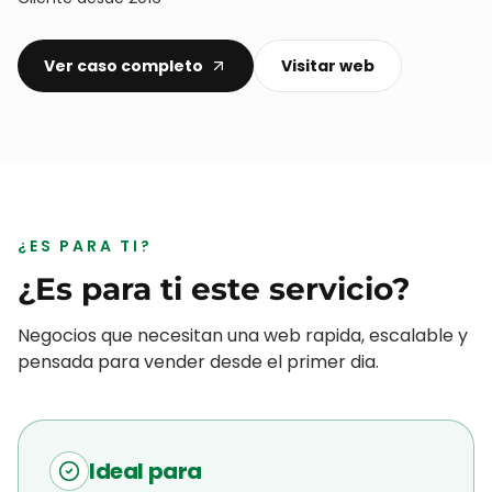
DEPORTE · EVENTOS
Arnold Fighters
+
12
360
º
+
30
%
PAÍSES
SERVICIO INTEGRAL
AUDIENCIA DIGITAL
PARTICIPANTES
Pack completo 360º: branding, web, redes, control de aforo
y acceso, vídeo, fotografía, 3D y merchandising.
Representante:
Abraham Redondo
Plan Partner
Cliente desde 2016
Ver caso completo
Visitar web