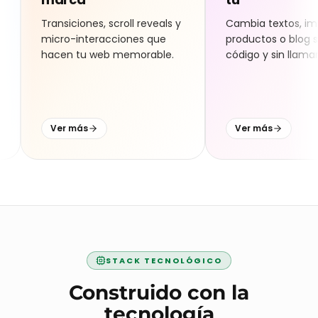
Todo lo que necesita tu web,
en un solo equipo.
aciones de
CMS para que edites
ca
tú
ciones, scroll reveals y
Cambia textos, imágenes,
-interacciones que
productos o blog sin tocar
 tu web memorable.
código y sin llamarnos.