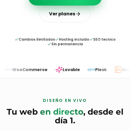
Ver planes
Cambios ilimitados
Hosting incluido
SEO tecnico
Sin permanencia
Commerce
Lovable
Plesk
Axarnet
DISEÑO EN VIVO
Tu web
en directo
, desde el
día 1.