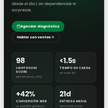
EL RESULTADO
Tu web,
rápida,
escalable y siempre
lista para vender.
Diseño, código, SEO y hosting bajo el mismo
techo. Tu web carga al instante, posiciona
en Google y convierte visitas en clientes
desde el día 1, sin dependencias ni
sorpresas.
Agendar diagnóstico
Hablar con ventas