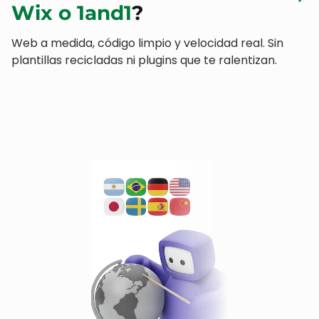
Diseño mobile-first
Empezamos por móvil, no al revés.
Touch targets cómodos
Botones grandes y formularios fáciles.
Imágenes optimizadas
WebP/AVIF servidas según dispositivo.
Lighthouse 95+ en móvil
Velocidad real medida en redes 4G.
COMPARATIVA
¿Por qué elegir una web a
medida frente a
WordPress,
Wix o 1and1
?
Web a medida, código limpio y velocidad real. Sin
plantillas recicladas ni plugins que te ralentizan.