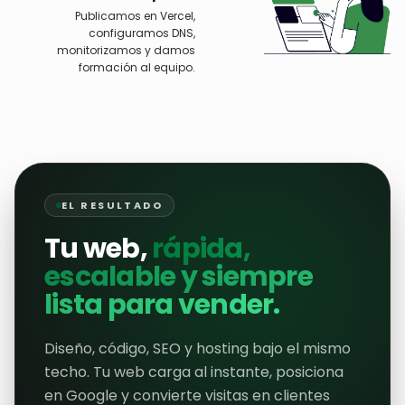
03
.
Desarrollo y QA
Maquetamos la web con React
+ Tailwind, integramos CMS,
pagos y analítica.
04
.
Lanzamiento y
soporte
Publicamos en Vercel,
configuramos DNS,
monitorizamos y damos
formación al equipo.