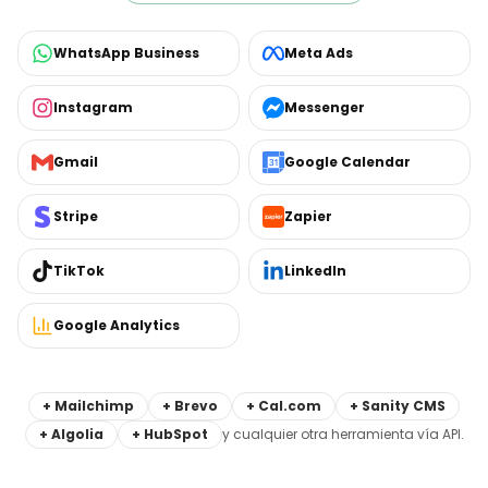
INTEGRACIONES
Tu web conecta con
todo lo
que ya usas
.
WhatsApp, Stripe, Google Analytics, Meta Pixel,
Calendly, Shopify... dejamos tu web integrada con las
herramientas que ya usas para que todo funcione el
día de lanzamiento.
TU WEB CONECTA CON
WhatsApp Business
Meta Ads
Instagram
Messenger
Gmail
Google Calendar