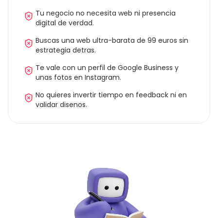
Empresas con SEO importante
Negocios cuyo trafico organico es critico:
Lighthouse 95+ y arquitectura tecnica
impecable.
Marcas con identidad visual fuerte
Empresas que quieren una web a medida que
respete su marca, no una plantilla mas.
No es para ti si…
Tu negocio no necesita web ni presencia
digital de verdad.
Buscas una web ultra-barata de 99 euros sin
estrategia detras.
Te vale con un perfil de Google Business y