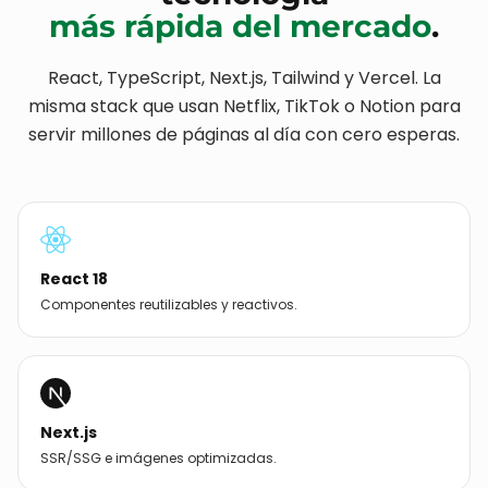
más
Ver más
STACK TECNOLÓGICO
Construido con la
tecnología
más rápida del mercado
.
React, TypeScript, Next.js, Tailwind y Vercel. La
misma stack que usan Netflix, TikTok o Notion para
servir millones de páginas al día con cero esperas.