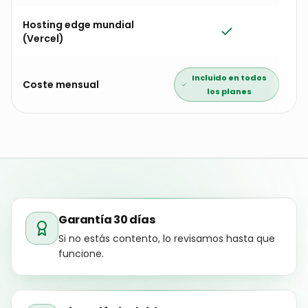
Diseño 100% a medida
Código propiedad del
cliente
Sin plugins ni licencias
mensuales
SEO técnico incluido
Animaciones y micro-
interacciones
Hosting edge mundial
(Vercel)
Incluido en todos
Coste mensual
los planes