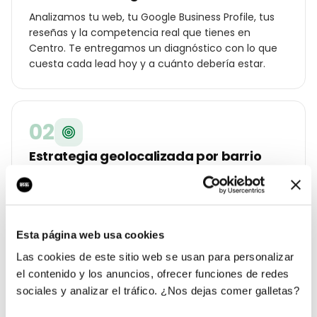
Analizamos tu web, tu Google Business Profile, tus
reseñas y la competencia real que tienes en
Centro. Te entregamos un diagnóstico con lo que
cuesta cada lead hoy y a cuánto debería estar.
02
Estrategia geolocalizada por barrio
Construimos un plan específico para Vigo: palabras
clave por distrito (Centro, Coia, Travesía de Vigo,
Bouzas…), ángulos de campaña para tu cliente local
y oferta diferencial frente a los otros restaurante u
Esta página web usa cookies
hostelería de la ciudad.
Las cookies de este sitio web se usan para personalizar
el contenido y los anuncios, ofrecer funciones de redes
sociales y analizar el tráfico. ¿Nos dejas comer galletas?
03