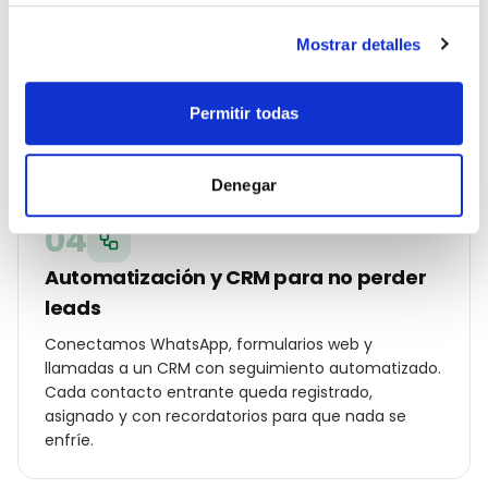
Campañas Ads y SEO local en marcha
Mostrar detalles
Lanzamos Google Ads por código postal, Meta Ads
con audiencias hipersegmentadas en Vigo,
optimización on-page y ficha de Google Business
Permitir todas
Profile con fotos, posts y reseñas reales.
Denegar
04
Automatización y CRM para no perder
leads
Conectamos WhatsApp, formularios web y
llamadas a un CRM con seguimiento automatizado.
Cada contacto entrante queda registrado,
asignado y con recordatorios para que nada se
enfríe.