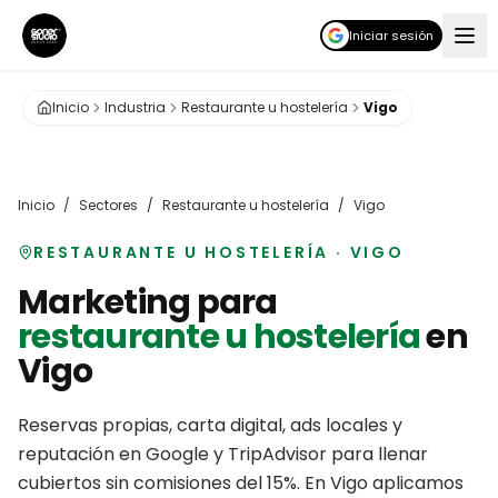
Iniciar sesión
Inicio
Industria
Restaurante u hostelería
Vigo
Inicio
/
Sectores
/
Restaurante u hostelería
/
Vigo
RESTAURANTE U HOSTELERÍA
·
VIGO
Marketing para
restaurante u hostelería
en
Vigo
Reservas propias, carta digital, ads locales y
reputación en Google y TripAdvisor para llenar
cubiertos sin comisiones del 15%.
En
Vigo
aplicamos