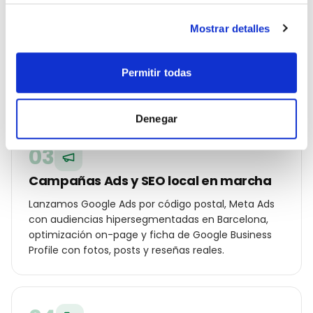
Estrategia geolocalizada por barrio
Construimos un plan específico para Barcelona:
Mostrar detalles
palabras clave por distrito (Eixample, Gràcia, Sarrià-
Sant Gervasi, Les Corts…), ángulos de campaña
Permitir todas
para tu cliente local y oferta diferencial frente a los
otros restaurante u hostelería de la ciudad.
Denegar
03
Campañas Ads y SEO local en marcha
Lanzamos Google Ads por código postal, Meta Ads
con audiencias hipersegmentadas en Barcelona,
optimización on-page y ficha de Google Business
Profile con fotos, posts y reseñas reales.