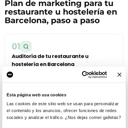
Plan de marketing para tu
restaurante u hostelería
en
Barcelona
, paso a paso
01
Auditoría de tu restaurante u
hostelería en Barcelona
Analizamos tu web, tu Google Business Profile, tus
reseñas y la competencia real que tienes en
Eixample. Te entregamos un diagnóstico con lo que
cuesta cada lead hoy y a cuánto debería estar.
Esta página web usa cookies
Las cookies de este sitio web se usan para personalizar
el contenido y los anuncios, ofrecer funciones de redes
02
sociales y analizar el tráfico. ¿Nos dejas comer galletas?