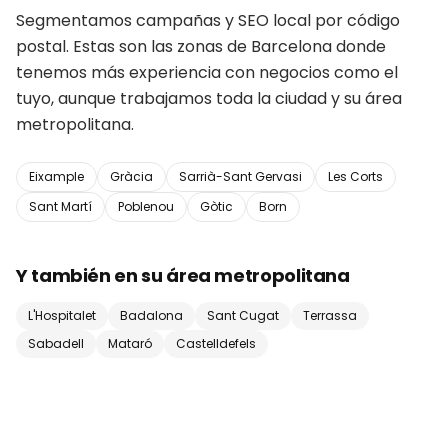
Segmentamos campañas y SEO local por código
postal. Estas son las zonas de
Barcelona
donde
tenemos más experiencia con negocios como el
tuyo, aunque trabajamos toda la ciudad y su área
metropolitana.
Eixample
Gràcia
Sarrià-Sant Gervasi
Les Corts
Sant Martí
Poblenou
Gòtic
Born
Y también en su área metropolitana
L'Hospitalet
Badalona
Sant Cugat
Terrassa
Sabadell
Mataró
Castelldefels