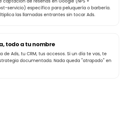
de captación de reseñas en Google (NPS +
t-servicio) específico para peluquería o barbería.
ltiplica las llamadas entrantes sin tocar Ads.
a, todo a tu nombre
 de Ads, tu CRM, tus accesos. Si un día te vas, te
a estrategia documentada. Nada queda "atrapado" en