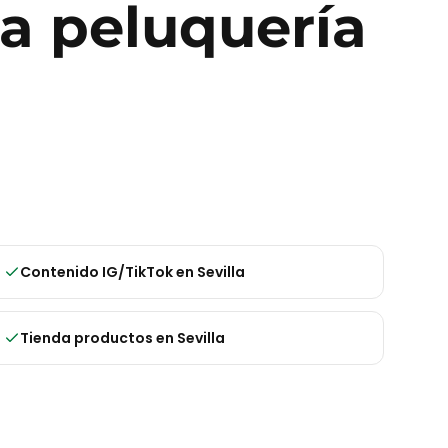
ra
peluquería
Contenido IG/TikTok
en
Sevilla
Tienda productos
en
Sevilla