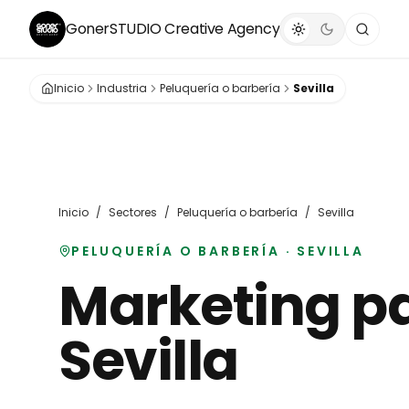
GonerSTUDIO
Creative Agency
Inicio
Industria
Peluquería o barbería
Sevilla
Inicio
/
Sectores
/
Peluquería o barbería
/
Sevilla
PELUQUERÍA O BARBERÍA
·
SEVILLA
Marketing p
Sevilla