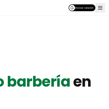
Iniciar sesión
o barbería
en