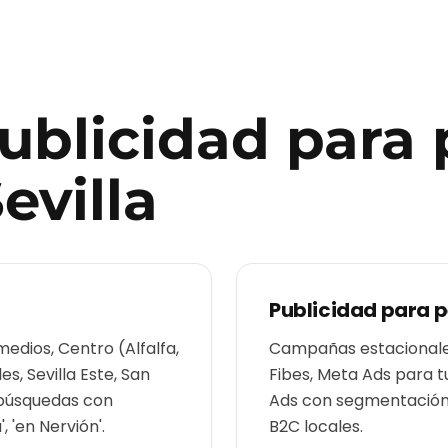
publicidad para
evilla
Publicidad para
p
medios, Centro (Alfalfa,
Campañas estacionales
s, Sevilla Este, San
Fibes, Meta Ads para t
 búsquedas con
Ads con segmentación p
, 'en Nervión'.
B2C locales.