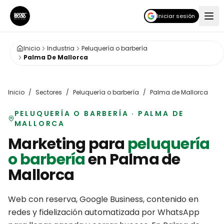
Iniciar sesión
Inicio
Industria
Peluquería o barbería
Palma De Mallorca
Inicio
/
Sectores
/
Peluquería o barbería
/
Palma de Mallorca
PELUQUERÍA O BARBERÍA
·
PALMA DE
MALLORCA
Marketing para
peluquería
o barbería
en
Palma de
Mallorca
Web con reserva, Google Business, contenido en
redes y fidelización automatizada por WhatsApp