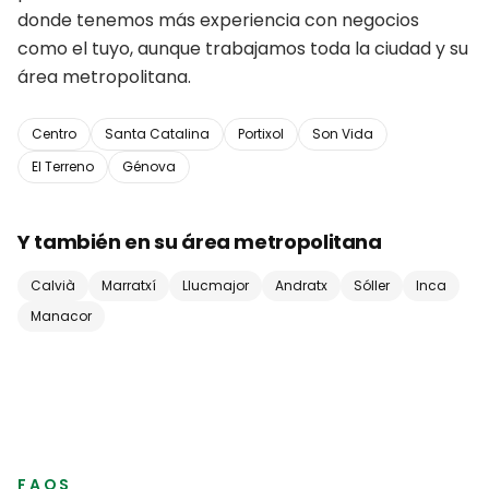
donde tenemos más experiencia con negocios
como el tuyo, aunque trabajamos toda la ciudad y su
área metropolitana.
Centro
Santa Catalina
Portixol
Son Vida
El Terreno
Génova
Y también en su área metropolitana
Calvià
Marratxí
Llucmajor
Andratx
Sóller
Inca
Manacor
FAQS