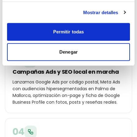
Construimos un plan específico para Palma de
Mallorca: palabras clave por distrito (Centro, Santa
Mostrar detalles
Catalina, Portixol, Son Vida…), ángulos de campaña
para tu cliente local y oferta diferencial frente a los
otros peluquería o barbería de la ciudad.
Permitir todas
Denegar
03
Campañas Ads y SEO local en marcha
Lanzamos Google Ads por código postal, Meta Ads
con audiencias hipersegmentadas en Palma de
Mallorca, optimización on-page y ficha de Google
Business Profile con fotos, posts y reseñas reales.
04