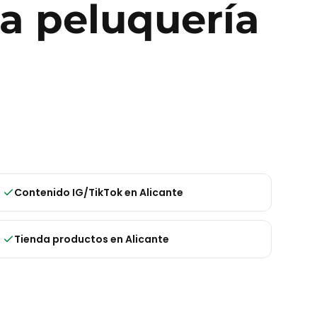
ra
peluquería
Contenido IG/TikTok
en
Alicante
Tienda productos
en
Alicante