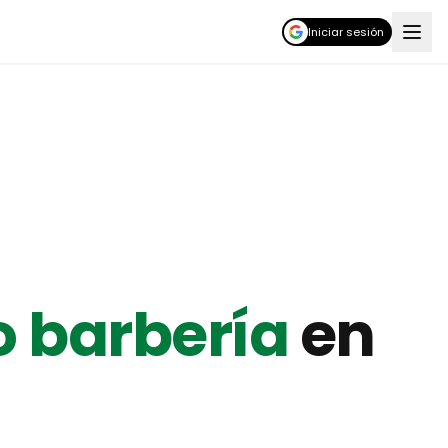
Iniciar sesión
o barbería
en