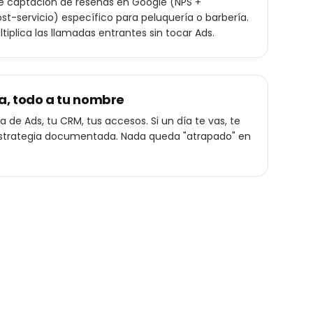
de captación de reseñas en Google (NPS +
t-servicio) específico para peluquería o barbería.
ltiplica las llamadas entrantes sin tocar Ads.
a, todo a tu nombre
 de Ads, tu CRM, tus accesos. Si un día te vas, te
a estrategia documentada. Nada queda "atrapado" en