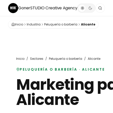
GonerSTUDIO
Creative Agency
Inicio
Industria
Peluquería o barbería
Alicante
Inicio
/
Sectores
/
Peluquería o barbería
/
Alicante
PELUQUERÍA O BARBERÍA
·
ALICANTE
Marketing p
Alicante