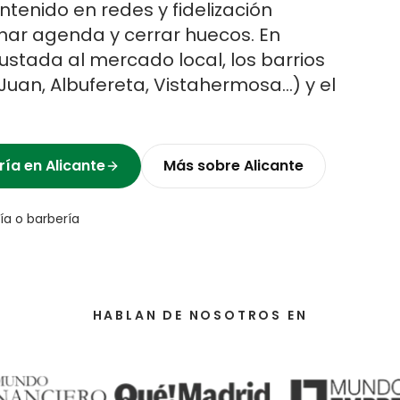
tenido en redes y fidelización
ar agenda y cerrar huecos.
En
stada al mercado local, los barrios
 Juan, Albufereta, Vistahermosa
…) y el
ría
en
Alicante
Más sobre
Alicante
ía o barbería
HABLAN DE NOSOTROS EN