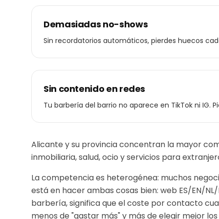
Demasiadas no-shows
Sin recordatorios automáticos, pierdes huecos ca
Sin contenido en redes
Tu barbería del barrio no aparece en TikTok ni IG. P
Alicante y su provincia concentran la mayor com
inmobiliaria, salud, ocio y servicios para extranj
La competencia es heterogénea: muchos negocios
está en hacer ambas cosas bien: web ES/EN/NL
barbería
, significa que el coste por contacto cu
menos de "gastar más" y más de elegir mejor los b