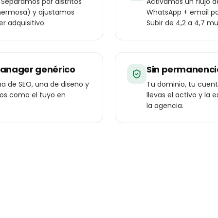
 Separamos por distritos
Activamos un flujo 
tahermosa) y ajustamos
WhatsApp + email pos
r adquisitivo.
Subir de 4,2 a 4,7 mu
manager genérico
Sin permanenci
a de SEO, una de diseño y
Tu dominio, tu cuenta
ios como el tuyo en
llevas el activo y l
la agencia.