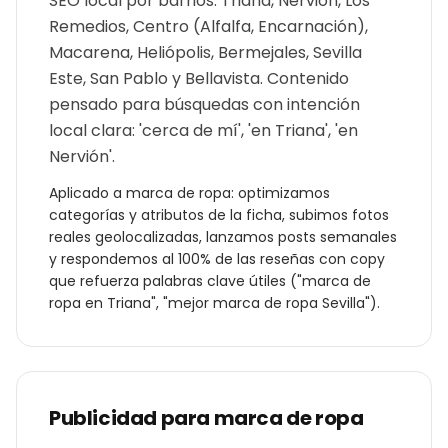
SEO local por barrios: Triana, Nervión, Los
Remedios, Centro (Alfalfa, Encarnación),
Macarena, Heliópolis, Bermejales, Sevilla
Este, San Pablo y Bellavista. Contenido
pensado para búsquedas con intención
local clara: 'cerca de mí', 'en Triana', 'en
Nervión'.
Aplicado a
marca de ropa
: optimizamos
categorías y atributos de la ficha, subimos fotos
reales geolocalizadas, lanzamos posts semanales
y respondemos al 100% de las reseñas con copy
que refuerza palabras clave útiles ("
marca de
ropa
en
Triana
", "mejor
marca de ropa
Sevilla
").
Publicidad para
marca de ropa