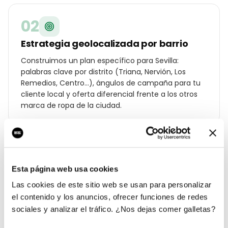
02
Estrategia geolocalizada por barrio
Construimos un plan específico para Sevilla:
palabras clave por distrito (Triana, Nervión, Los
Remedios, Centro…), ángulos de campaña para tu
cliente local y oferta diferencial frente a los otros
marca de ropa de la ciudad.
03
Esta página web usa cookies
Campañas Ads y SEO local en marcha
Las cookies de este sitio web se usan para personalizar
Lanzamos Google Ads por código postal, Meta Ads
el contenido y los anuncios, ofrecer funciones de redes
con audiencias hipersegmentadas en Sevilla,
sociales y analizar el tráfico. ¿Nos dejas comer galletas?
optimización on-page y ficha de Google Business
Profile con fotos, posts y reseñas reales.