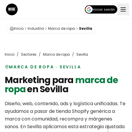
Iniciar sesión
Inicio
Industria
Marca de ropa
Sevilla
Inicio
/
Sectores
/
Marca de ropa
/
Sevilla
MARCA DE ROPA
·
SEVILLA
Marketing para
marca de
ropa
en
Sevilla
Diseño, web, contenido, ads y logística unificadas. Te
ayudamos a pasar de tienda Shopify genérica a
marca con comunidad, recompra y márgenes
sanos.
En
Sevilla
aplicamos esta estrategia ajustada