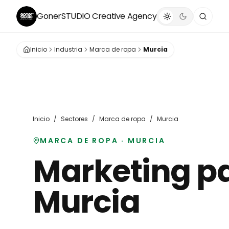
GonerSTUDIO
Creative Agency
Inicio
Industria
Marca de ropa
Murcia
Inicio
/
Sectores
/
Marca de ropa
/
Murcia
MARCA DE ROPA
·
MURCIA
Marketing p
Murcia