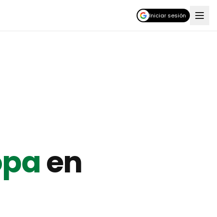
Iniciar sesión
opa
en