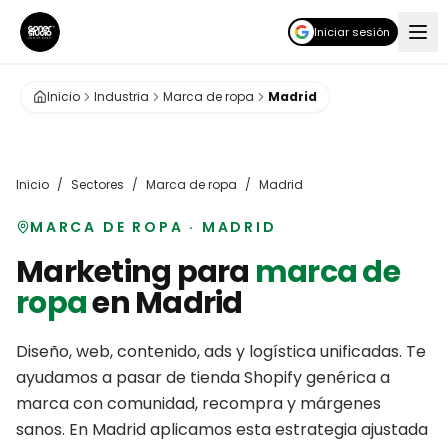
Iniciar sesión
Inicio
Industria
Marca de ropa
Madrid
Inicio
/
Sectores
/
Marca de ropa
/
Madrid
MARCA DE ROPA
·
MADRID
Marketing para
marca de
ropa
en
Madrid
Diseño, web, contenido, ads y logística unificadas. Te
ayudamos a pasar de tienda Shopify genérica a
marca con comunidad, recompra y márgenes
sanos.
En
Madrid
aplicamos esta estrategia ajustada