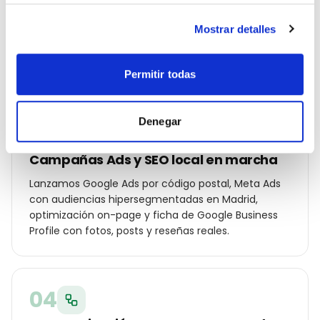
Construimos un plan específico para Madrid:
palabras clave por distrito (Salamanca, Chamberí,
Mostrar detalles
Chamartín, Retiro…), ángulos de campaña para tu
cliente local y oferta diferencial frente a los otros
marca de ropa de la ciudad.
Permitir todas
Denegar
03
Campañas Ads y SEO local en marcha
Lanzamos Google Ads por código postal, Meta Ads
con audiencias hipersegmentadas en Madrid,
optimización on-page y ficha de Google Business
Profile con fotos, posts y reseñas reales.
04