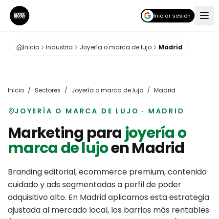
Iniciar sesión
Inicio
Industria
Joyería o marca de lujo
Madrid
Inicio
/
Sectores
/
Joyería o marca de lujo
/
Madrid
JOYERÍA O MARCA DE LUJO
·
MADRID
Marketing para
joyería o
marca de lujo
en
Madrid
Branding editorial, ecommerce premium, contenido
cuidado y ads segmentadas a perfil de poder
adquisitivo alto.
En
Madrid
aplicamos esta estrategia
ajustada al mercado local, los barrios más rentables