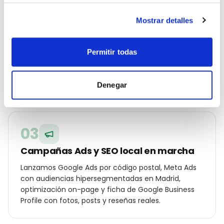
02
Mostrar detalles
Estrategia geolocalizada por barrio
Construimos un plan específico para Madrid:
palabras clave por distrito (Salamanca, Chamberí,
Permitir todas
Chamartín, Retiro…), ángulos de campaña para tu
cliente local y oferta diferencial frente a los otros
Denegar
joyería o marca de lujo de la ciudad.
03
Campañas Ads y SEO local en marcha
Lanzamos Google Ads por código postal, Meta Ads
con audiencias hipersegmentadas en Madrid,
optimización on-page y ficha de Google Business
Profile con fotos, posts y reseñas reales.