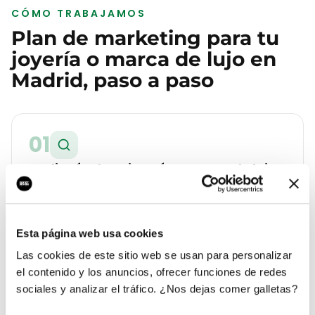
CÓMO TRABAJAMOS
Plan de marketing para tu
joyería o marca de lujo
en
Madrid
, paso a paso
01
Auditoría de tu joyería o marca de lujo
en Madrid
Analizamos tu web, tu Google Business Profile, tus
reseñas y la competencia real que tienes en
Esta página web usa cookies
Salamanca. Te entregamos un diagnóstico con lo
Las cookies de este sitio web se usan para personalizar
que cuesta cada lead hoy y a cuánto debería estar.
el contenido y los anuncios, ofrecer funciones de redes
sociales y analizar el tráfico. ¿Nos dejas comer galletas?