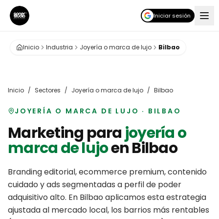
Iniciar sesión
Inicio
Industria
Joyería o marca de lujo
Bilbao
Inicio
/
Sectores
/
Joyería o marca de lujo
/
Bilbao
JOYERÍA O MARCA DE LUJO
·
BILBAO
Marketing para
joyería o
marca de lujo
en
Bilbao
Branding editorial, ecommerce premium, contenido
cuidado y ads segmentadas a perfil de poder
adquisitivo alto.
En
Bilbao
aplicamos esta estrategia
ajustada al mercado local, los barrios más rentables