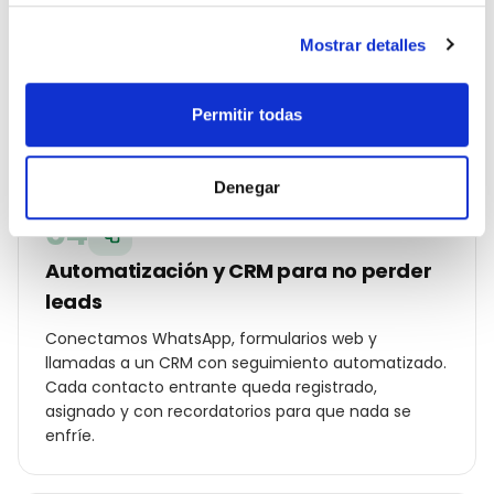
Campañas Ads y SEO local en marcha
Mostrar detalles
Lanzamos Google Ads por código postal, Meta Ads
con audiencias hipersegmentadas en Bilbao,
optimización on-page y ficha de Google Business
Permitir todas
Profile con fotos, posts y reseñas reales.
Denegar
04
Automatización y CRM para no perder
leads
Conectamos WhatsApp, formularios web y
llamadas a un CRM con seguimiento automatizado.
Cada contacto entrante queda registrado,
asignado y con recordatorios para que nada se
enfríe.