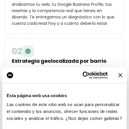
Analizamos tu web, tu Google Business Profile, tus
reseñas y la competencia real que tienes en
Abando. Te entregamos un diagnóstico con lo que
cuesta cada lead hoy y a cuánto debería estar.
02
Estrategia geolocalizada por barrio
Construimos un plan específico para Bilbao:
palabras clave por distrito (Abando, Indautxu, Casco
Viejo, Deusto…), ángulos de campaña para tu
cliente local y oferta diferencial frente a los otros
Esta página web usa cookies
joyería o marca de lujo de la ciudad.
Las cookies de este sitio web se usan para personalizar
el contenido y los anuncios, ofrecer funciones de redes
sociales y analizar el tráfico. ¿Nos dejas comer galletas?
03