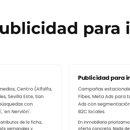
publicidad para
Publicidad para
i
medios, Centro (Alfalfa,
Campañas estacionales
s, Sevilla Este, San
Fibes, Meta Ads para t
 búsquedas con
Ads con segmentación p
, 'en Nervión'.
B2C locales.
tributos de la ficha,
En
inmobiliaria
priorizamos
osts semanales y
oferta concreta. Nada de