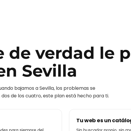
e de verdad le 
en
Sevilla
cuando bajamos a
Sevilla
, los problemas se
dos de los cuatro, este plan está hecho para ti.
Tu web es un catál
ndes para siempre del
Sin buscador propio, sin ma