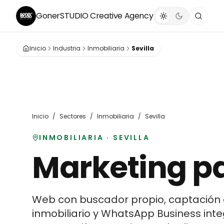
GonerSTUDIO
Creative Agency
Inicio
Industria
Inmobiliaria
Sevilla
Inicio
/
Sectores
/
Inmobiliaria
/
Sevilla
INMOBILIARIA
·
SEVILLA
Marketing p
Web con buscador propio, captación
inmobiliario y WhatsApp Business integ