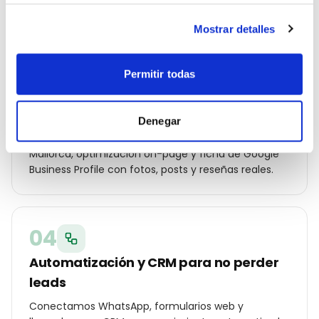
otros inmobiliaria de la ciudad.
Mostrar detalles
03
Permitir todas
Campañas Ads y SEO local en marcha
Denegar
Lanzamos Google Ads por código postal, Meta Ads
con audiencias hipersegmentadas en Palma de
Mallorca, optimización on-page y ficha de Google
Business Profile con fotos, posts y reseñas reales.
04
Automatización y CRM para no perder
leads
Conectamos WhatsApp, formularios web y