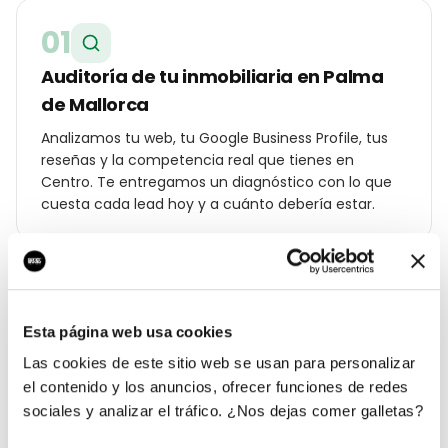
01
Auditoría de tu inmobiliaria en Palma
de Mallorca
Analizamos tu web, tu Google Business Profile, tus
reseñas y la competencia real que tienes en
Centro. Te entregamos un diagnóstico con lo que
cuesta cada lead hoy y a cuánto debería estar.
02
Estrategia geolocalizada por barrio
Esta página web usa cookies
Las cookies de este sitio web se usan para personalizar
Construimos un plan específico para Palma de
el contenido y los anuncios, ofrecer funciones de redes
Mallorca: palabras clave por distrito (Centro, Santa
Catalina, Portixol, Son Vida…), ángulos de campaña
sociales y analizar el tráfico. ¿Nos dejas comer galletas?
para tu cliente local y oferta diferencial frente a los