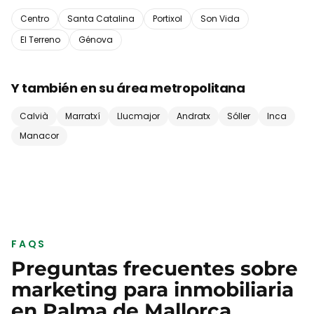
Centro
Santa Catalina
Portixol
Son Vida
El Terreno
Génova
Y también en su área metropolitana
Calvià
Marratxí
Llucmajor
Andratx
Sóller
Inca
Manacor
FAQS
Preguntas frecuentes sobre
marketing para
inmobiliaria
en
Palma de Mallorca