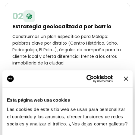
02
Estrategia geolocalizada por barrio
Construimos un plan específico para Málaga:
palabras clave por distrito (Centro Histórico, Soho,
Pedregalejo, El Palo…), ángulos de campaña para tu
cliente local y oferta diferencial frente a los otros
inmobiliaria de la ciudad.
03
Esta página web usa cookies
Campañas Ads y SEO local en marcha
Las cookies de este sitio web se usan para personalizar
Lanzamos Google Ads por código postal, Meta Ads
el contenido y los anuncios, ofrecer funciones de redes
con audiencias hipersegmentadas en Málaga,
sociales y analizar el tráfico. ¿Nos dejas comer galletas?
optimización on-page y ficha de Google Business
Profile con fotos, posts y reseñas reales.