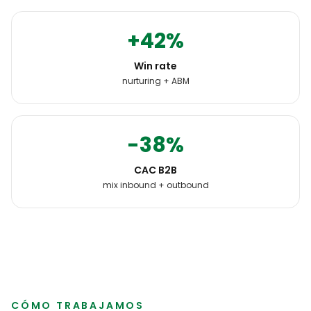
+42%
Win rate
nurturing + ABM
-38%
CAC B2B
mix inbound + outbound
CÓMO TRABAJAMOS