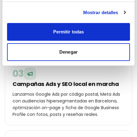
Estrategia geolocalizada por barrio
Mostrar detalles
Construimos un plan específico para Barcelona:
palabras clave por distrito (Eixample, Gràcia, Sarrià-
Sant Gervasi, Les Corts…), ángulos de campaña
Permitir todas
para tu cliente local y oferta diferencial frente a los
otros industrial o fabricante b2b de la ciudad.
Denegar
03
Campañas Ads y SEO local en marcha
Lanzamos Google Ads por código postal, Meta Ads
con audiencias hipersegmentadas en Barcelona,
optimización on-page y ficha de Google Business
Profile con fotos, posts y reseñas reales.