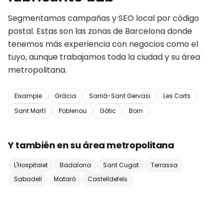
Segmentamos campañas y SEO local por código
postal. Estas son las zonas de
Barcelona
donde
tenemos más experiencia con negocios como el
tuyo, aunque trabajamos toda la ciudad y su área
metropolitana.
Eixample
Gràcia
Sarrià-Sant Gervasi
Les Corts
Sant Martí
Poblenou
Gòtic
Born
Y también en su área metropolitana
L'Hospitalet
Badalona
Sant Cugat
Terrassa
Sabadell
Mataró
Castelldefels