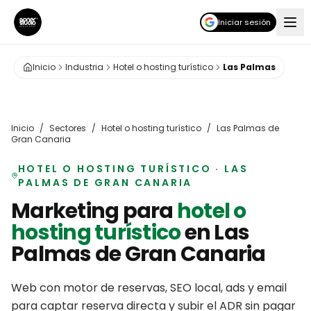
Iniciar sesión
Inicio
Industria
Hotel o hosting turístico
Las Palmas
Inicio
/
Sectores
/
Hotel o hosting turístico
/
Las Palmas de
Gran Canaria
HOTEL O HOSTING TURÍSTICO
·
LAS
PALMAS DE GRAN CANARIA
Marketing para
hotel o
hosting turístico
en
Las
Palmas de Gran Canaria
Web con motor de reservas, SEO local, ads y email
para captar reserva directa y subir el ADR sin pagar