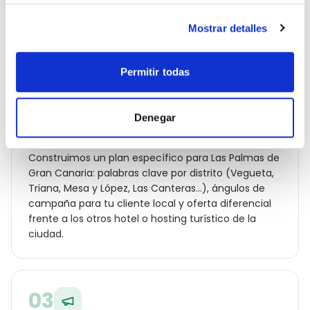
reseñas y la competencia real que tienes en
Mostrar detalles
Vegueta. Te entregamos un diagnóstico con lo que
cuesta cada lead hoy y a cuánto debería estar.
Permitir todas
02
Denegar
Estrategia geolocalizada por barrio
Construimos un plan específico para Las Palmas de
Gran Canaria: palabras clave por distrito (Vegueta,
Triana, Mesa y López, Las Canteras…), ángulos de
campaña para tu cliente local y oferta diferencial
frente a los otros hotel o hosting turístico de la
ciudad.
03