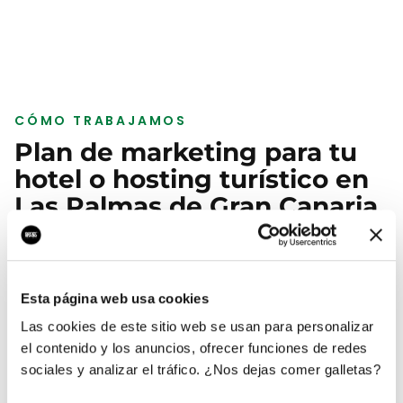
CÓMO TRABAJAMOS
Plan de marketing para tu
hotel o hosting turístico
en
Las Palmas de Gran Canaria
,
paso a paso
Esta página web usa cookies
01
Las cookies de este sitio web se usan para personalizar
Auditoría de tu hotel o hosting turístico
el contenido y los anuncios, ofrecer funciones de redes
en Las Palmas de Gran Canaria
sociales y analizar el tráfico. ¿Nos dejas comer galletas?
Analizamos tu web, tu Google Business Profile, tus