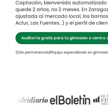
Captación, bienvenida automatizado 
quede 2 años, no 2 meses.
En
Zarago
ajustada al mercado local, los barrio
Actur, Las Fuentes
…) y el perfil de clie
Auditoría gratis para tu
gimnasio o centro 
Sin permanencia
Equipo especializado en
gimnasio