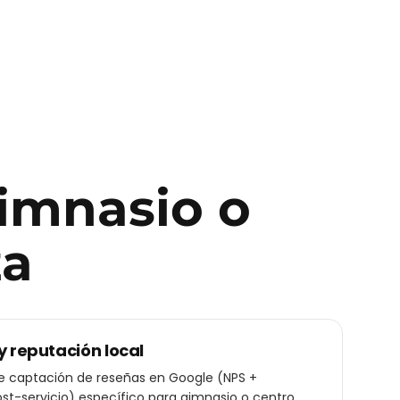
imnasio o
za
y reputación local
de captación de reseñas en Google (NPS +
t-servicio) específico para gimnasio o centro