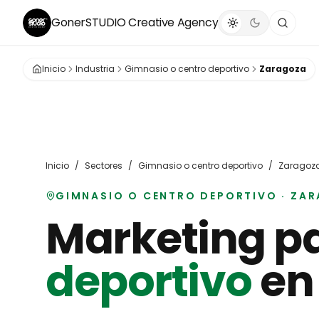
GonerSTUDIO
Creative Agency
Inicio
Industria
Gimnasio o centro deportivo
Zaragoza
Inicio
/
Sectores
/
Gimnasio o centro deportivo
/
Zaragoz
GIMNASIO O CENTRO DEPORTIVO
·
ZAR
Marketing p
deportivo
e