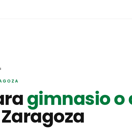
a
AGOZA
ara
gimnasio o 
n
Zaragoza