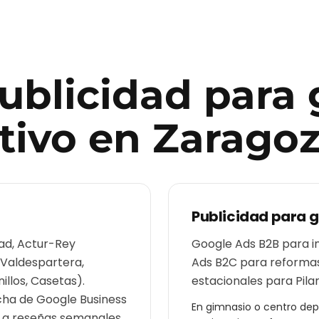
publicidad para
tivo
en
Zarago
Publicidad para
g
dad, Actur-Rey
Google Ads B2B para in
 Valdespartera,
Ads B2C para reformas
illos, Casetas).
estacionales para Pila
cha de Google Business
En
gimnasio o centro dep
s a reseñas semanales.