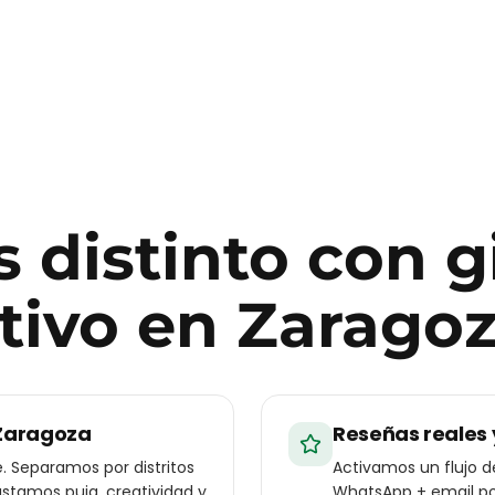
 distinto con
g
tivo
en
Zarago
 Zaragoza
Reseñas reales 
 Separamos por distritos
Activamos un flujo 
ustamos puja, creatividad y
WhatsApp + email pos