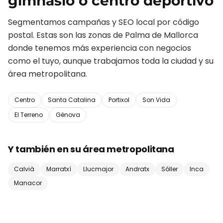
gimnasio o centro deportivo
Segmentamos campañas y SEO local por código
postal. Estas son las zonas de
Palma de Mallorca
donde tenemos más experiencia con negocios
como el tuyo, aunque trabajamos toda la ciudad y su
área metropolitana.
Centro
Santa Catalina
Portixol
Son Vida
El Terreno
Génova
Y también en su área metropolitana
Calvià
Marratxí
Llucmajor
Andratx
Sóller
Inca
Manacor