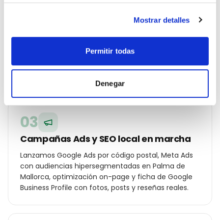
Estrategia geolocalizada por barrio
Mostrar detalles
Construimos un plan específico para Palma de
Mallorca: palabras clave por distrito (Centro, Santa
Permitir todas
Catalina, Portixol, Son Vida…), ángulos de campaña
para tu cliente local y oferta diferencial frente a los
otros gimnasio o centro deportivo de la ciudad.
Denegar
03
Campañas Ads y SEO local en marcha
Lanzamos Google Ads por código postal, Meta Ads
con audiencias hipersegmentadas en Palma de
Mallorca, optimización on-page y ficha de Google
Business Profile con fotos, posts y reseñas reales.