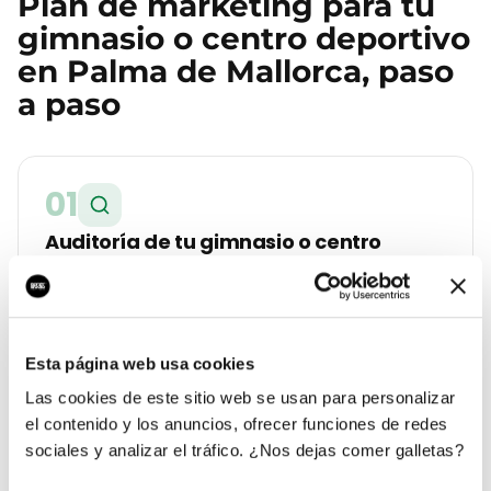
Plan de marketing para tu
gimnasio o centro deportivo
en
Palma de Mallorca
, paso
a paso
01
Auditoría de tu gimnasio o centro
deportivo en Palma de Mallorca
Analizamos tu web, tu Google Business Profile, tus
reseñas y la competencia real que tienes en
Centro. Te entregamos un diagnóstico con lo que
Esta página web usa cookies
cuesta cada lead hoy y a cuánto debería estar.
Las cookies de este sitio web se usan para personalizar
el contenido y los anuncios, ofrecer funciones de redes
sociales y analizar el tráfico. ¿Nos dejas comer galletas?
02