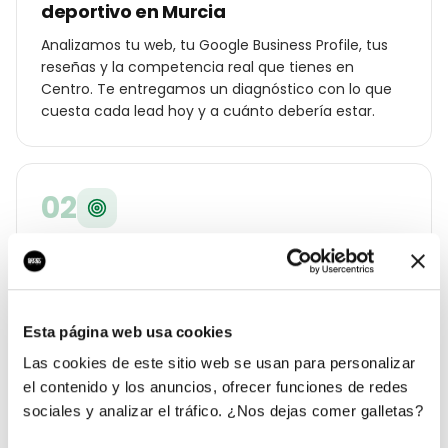
deportivo en Murcia
Analizamos tu web, tu Google Business Profile, tus
reseñas y la competencia real que tienes en
Centro. Te entregamos un diagnóstico con lo que
cuesta cada lead hoy y a cuánto debería estar.
02
Estrategia geolocalizada por barrio
Construimos un plan específico para Murcia:
palabras clave por distrito (Centro, Vistabella, El
Carmen, Espinardo…), ángulos de campaña para tu
Esta página web usa cookies
cliente local y oferta diferencial frente a los otros
gimnasio o centro deportivo de la ciudad.
Las cookies de este sitio web se usan para personalizar
el contenido y los anuncios, ofrecer funciones de redes
sociales y analizar el tráfico. ¿Nos dejas comer galletas?