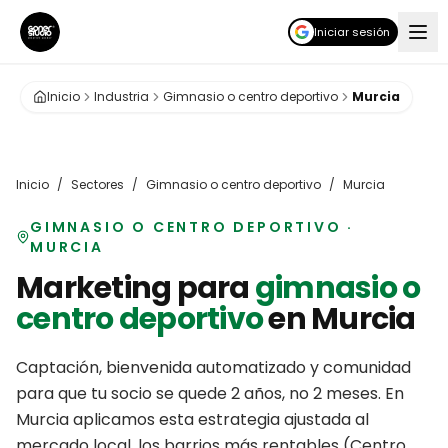
Iniciar sesión
Inicio
Industria
Gimnasio o centro deportivo
Murcia
Inicio
/
Sectores
/
Gimnasio o centro deportivo
/
Murcia
GIMNASIO O CENTRO DEPORTIVO
·
MURCIA
Marketing para
gimnasio o
centro deportivo
en
Murcia
Captación, bienvenida automatizado y comunidad
para que tu socio se quede 2 años, no 2 meses.
En
Murcia
aplicamos esta estrategia ajustada al
mercado local, los barrios más rentables (
Centro,