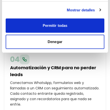
03
Mostrar detalles
Campañas Ads y SEO local en marcha
Lanzamos Google Ads por código postal, Meta Ads
con audiencias hipersegmentadas en Murcia,
Permitir todas
optimización on-page y ficha de Google Business
Profile con fotos, posts y reseñas reales.
Denegar
04
Automatización y CRM para no perder
leads
Conectamos WhatsApp, formularios web y
llamadas a un CRM con seguimiento automatizado.
Cada contacto entrante queda registrado,
asignado y con recordatorios para que nada se
enfríe.