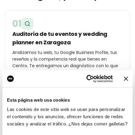
01
Auditoría de tu eventos y wedding
planner en Zaragoza
Analizamos tu web, tu Google Business Profile, tus
reseñas y la competencia real que tienes en
Centro. Te entregamos un diagnóstico con lo que
cuesta cada lead hoy y a cuánto debería estar.
02
Esta página web usa cookies
Las cookies de este sitio web se usan para personalizar
Estrategia geolocalizada por barrio
el contenido y los anuncios, ofrecer funciones de redes
Construimos un plan específico para Zaragoza:
sociales y analizar el tráfico. ¿Nos dejas comer galletas?
palabras clave por distrito (Centro, Universidad,