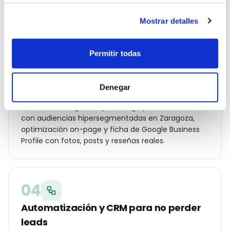
Actur, Las Fuentes…), ángulos de campaña para tu
cliente local y oferta diferencial frente a los otros
Mostrar detalles
eventos y wedding planner de la ciudad.
Permitir todas
03
Denegar
Campañas Ads y SEO local en marcha
Lanzamos Google Ads por código postal, Meta Ads
con audiencias hipersegmentadas en Zaragoza,
optimización on-page y ficha de Google Business
Profile con fotos, posts y reseñas reales.
04
Automatización y CRM para no perder
leads