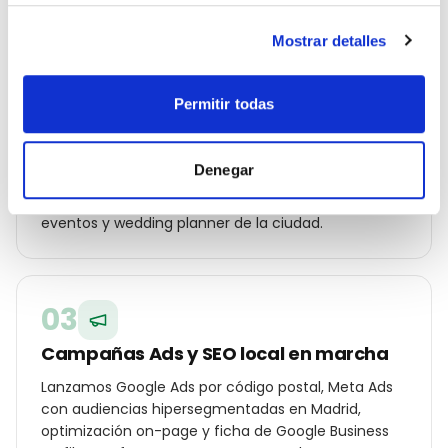
Mostrar detalles
02
Estrategia geolocalizada por barrio
Permitir todas
Construimos un plan específico para Madrid:
palabras clave por distrito (Salamanca, Chamberí,
Denegar
Chamartín, Retiro…), ángulos de campaña para tu
cliente local y oferta diferencial frente a los otros
eventos y wedding planner de la ciudad.
03
Campañas Ads y SEO local en marcha
Lanzamos Google Ads por código postal, Meta Ads
con audiencias hipersegmentadas en Madrid,
optimización on-page y ficha de Google Business