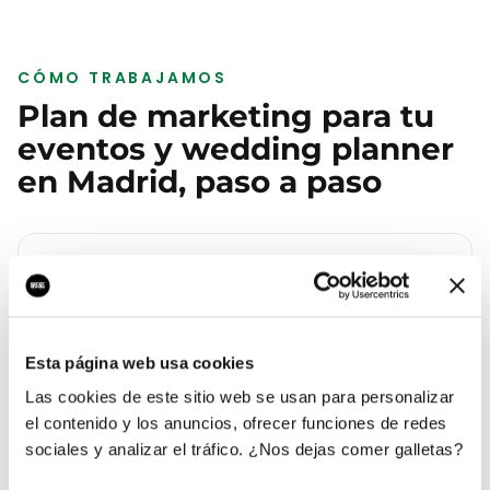
CÓMO TRABAJAMOS
Plan de marketing para tu
eventos y wedding planner
en
Madrid
, paso a paso
01
Auditoría de tu eventos y wedding
planner en Madrid
Esta página web usa cookies
Analizamos tu web, tu Google Business Profile, tus
Las cookies de este sitio web se usan para personalizar
reseñas y la competencia real que tienes en
el contenido y los anuncios, ofrecer funciones de redes
Salamanca. Te entregamos un diagnóstico con lo
sociales y analizar el tráfico. ¿Nos dejas comer galletas?
que cuesta cada lead hoy y a cuánto debería estar.