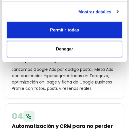
palabras clave por distrito (Centro, Universidad,
Actur, Las Fuentes…), ángulos de campaña para tu
Mostrar detalles
cliente local y oferta diferencial frente a los otros
empresa de reformas de la ciudad.
Permitir todas
03
Denegar
Campañas Ads y SEO local en marcha
Lanzamos Google Ads por código postal, Meta Ads
con audiencias hipersegmentadas en Zaragoza,
optimización on-page y ficha de Google Business
Profile con fotos, posts y reseñas reales.
04
Automatización y CRM para no perder