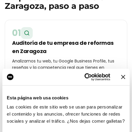
Zaragoza
, paso a paso
01
Auditoría de tu empresa de reformas
en Zaragoza
Analizamos tu web, tu Google Business Profile, tus
reseñas y la competencia real que tienes en
Centro. Te entregamos un diagnóstico con lo que
cuesta cada lead hoy y a cuánto debería estar.
Esta página web usa cookies
02
Las cookies de este sitio web se usan para personalizar
el contenido y los anuncios, ofrecer funciones de redes
Estrategia geolocalizada por barrio
sociales y analizar el tráfico. ¿Nos dejas comer galletas?
Construimos un plan específico para Zaragoza: