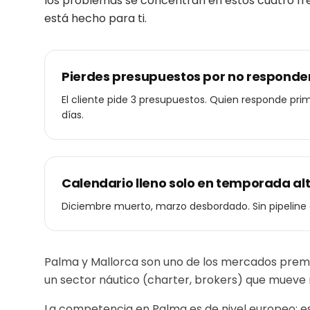
los problemas se concentran en estos cuatro fren
está hecho para ti.
Pierdes presupuestos por no responde
El cliente pide 3 presupuestos. Quien responde pri
días.
Calendario lleno solo en temporada al
Diciembre muerto, marzo desbordado. Sin pipeline
Palma y Mallorca son uno de los mercados premiu
un sector náutico (charter, brokers) que mueve m
La competencia en Palma es de nivel europeo: es