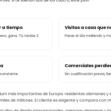
tes. Si te suenan dos de los cuatro, este plan
r a tiempo
Visitas a casa que 
mero, gana. Tú tardas 2
Pasas el día midiendo y 
ta
Comerciales perdien
 constante.
Sin cualificación previa, l
m más importantes de Europa: residentes alemanes y suiz
iles de millones. El cliente es exigente y compara con m
tudios de diseño internacionales, agencias alemanas y br