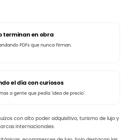
no terminan en obra
mandando PDFs que nunca firman.
do el día con curiosos
lamas a gente que pedía 'idea de precio'.
os con alto poder adquisitivo, turismo de lujo y
arcas internacionales.
itánicas, ecommerces de lujo. Solo destacan las