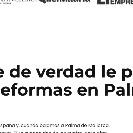
e de verdad le 
reformas
en
Pa
España y, cuando bajamos a
Palma de Mallorca
,