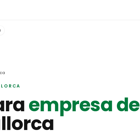
a
rca
LLORCA
ara
empresa de
llorca