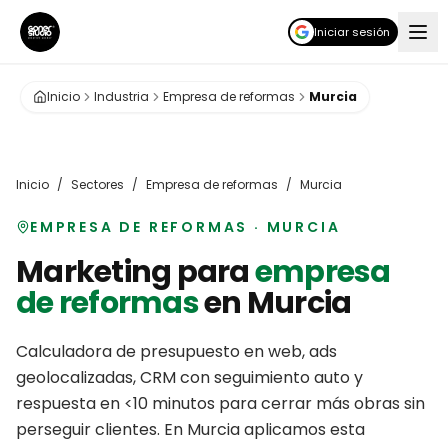
Iniciar sesión
Inicio
Industria
Empresa de reformas
Murcia
Inicio
/
Sectores
/
Empresa de reformas
/
Murcia
EMPRESA DE REFORMAS
·
MURCIA
Marketing para
empresa
de reformas
en
Murcia
Calculadora de presupuesto en web, ads
geolocalizadas, CRM con seguimiento auto y
respuesta en <10 minutos para cerrar más obras sin
perseguir clientes.
En
Murcia
aplicamos esta