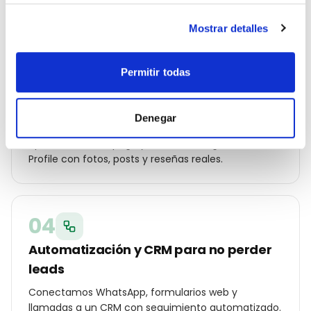
Mostrar detalles
03
Permitir todas
Campañas Ads y SEO local en marcha
Lanzamos Google Ads por código postal, Meta Ads
Denegar
con audiencias hipersegmentadas en Murcia,
optimización on-page y ficha de Google Business
Profile con fotos, posts y reseñas reales.
04
Automatización y CRM para no perder
leads
Conectamos WhatsApp, formularios web y
llamadas a un CRM con seguimiento automatizado.