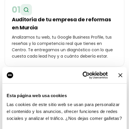
01
Auditoría de tu empresa de reformas
en Murcia
Analizamos tu web, tu Google Business Profile, tus
reseñas y la competencia real que tienes en
Centro. Te entregamos un diagnóstico con lo que
cuesta cada lead hoy y a cuánto debería estar.
02
Estrategia geolocalizada por barrio
Esta página web usa cookies
Construimos un plan específico para Murcia:
Las cookies de este sitio web se usan para personalizar
palabras clave por distrito (Centro, Vistabella, El
el contenido y los anuncios, ofrecer funciones de redes
Carmen, Espinardo…), ángulos de campaña para tu
sociales y analizar el tráfico. ¿Nos dejas comer galletas?
cliente local y oferta diferencial frente a los otros
empresa de reformas de la ciudad.