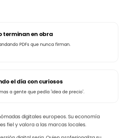
no terminan en obra
mandando PDFs que nunca firman.
do el día con curiosos
lamas a gente que pedía 'idea de precio'.
 nómadas digitales europeos. Su economía
fiel y valora a las marcas locales.
ión digital seria. Quien profesionaliza su