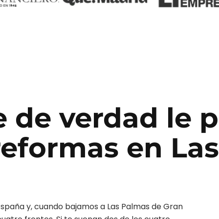
e de verdad le 
reformas
en
Las
España y, cuando bajamos a
Las Palmas de Gran