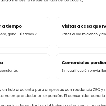
atro frentes. Si te suenan dos de los cuatro,
r a tiempo
Visitas a casa que 
mero, gana. Tú tardas 2
Pasas el día midiendo y 
ta
Comerciales perdien
 constante.
Sin cualificación previa, l
 y un hub creciente para empresas con residencia ZEC y
tema emprendedor en expansión. El consumidor canario es 
gocios dependientes del turismo estacional y poca invers