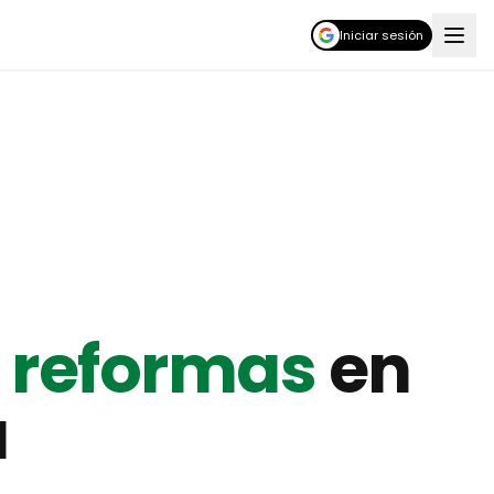
Iniciar sesión
 reformas
en
a