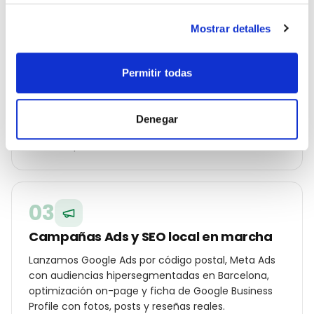
02
Mostrar detalles
Estrategia geolocalizada por barrio
Permitir todas
Construimos un plan específico para Barcelona:
palabras clave por distrito (Eixample, Gràcia, Sarrià-
Sant Gervasi, Les Corts…), ángulos de campaña
Denegar
para tu cliente local y oferta diferencial frente a los
otros empresa de reformas de la ciudad.
03
Campañas Ads y SEO local en marcha
Lanzamos Google Ads por código postal, Meta Ads
con audiencias hipersegmentadas en Barcelona,
optimización on-page y ficha de Google Business
Profile con fotos, posts y reseñas reales.