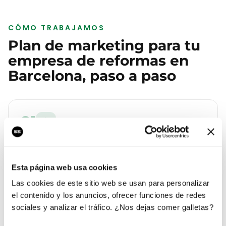
CÓMO TRABAJAMOS
Plan de marketing para tu
empresa de reformas
en
Barcelona
, paso a paso
01
Auditoría de tu empresa de reformas
en Barcelona
Esta página web usa cookies
Analizamos tu web, tu Google Business Profile, tus
reseñas y la competencia real que tienes en
Las cookies de este sitio web se usan para personalizar
Eixample. Te entregamos un diagnóstico con lo que
el contenido y los anuncios, ofrecer funciones de redes
cuesta cada lead hoy y a cuánto debería estar.
sociales y analizar el tráfico. ¿Nos dejas comer galletas?