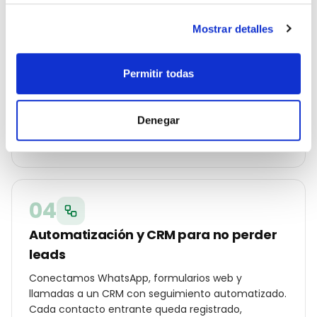
Mostrar detalles
03
Campañas Ads y SEO local en marcha
Permitir todas
Lanzamos Google Ads por código postal, Meta Ads
con audiencias hipersegmentadas en Valencia,
Denegar
optimización on-page y ficha de Google Business
Profile con fotos, posts y reseñas reales.
04
Automatización y CRM para no perder
leads
Conectamos WhatsApp, formularios web y
llamadas a un CRM con seguimiento automatizado.
Cada contacto entrante queda registrado,