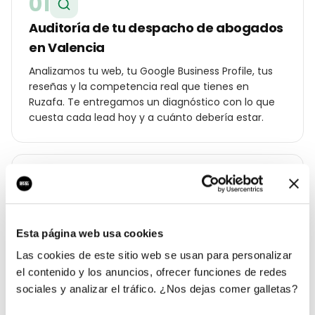
01
Auditoría de tu despacho de abogados
en Valencia
Analizamos tu web, tu Google Business Profile, tus
reseñas y la competencia real que tienes en
Ruzafa. Te entregamos un diagnóstico con lo que
cuesta cada lead hoy y a cuánto debería estar.
02
Estrategia geolocalizada por barrio
Construimos un plan específico para Valencia:
Esta página web usa cookies
palabras clave por distrito (Ruzafa, El Carmen,
Las cookies de este sitio web se usan para personalizar
Benimaclet, Cabanyal…), ángulos de campaña para
el contenido y los anuncios, ofrecer funciones de redes
tu cliente local y oferta diferencial frente a los otros
sociales y analizar el tráfico. ¿Nos dejas comer galletas?
despacho de abogados de la ciudad.