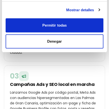
02
Mostrar detalles
Estrategia geolocalizada por barrio
Permitir todas
Construimos un plan específico para Las Palmas de
Gran Canaria: palabras clave por distrito (Vegueta,
Triana, Mesa y López, Las Canteras…), ángulos de
Denegar
campaña para tu cliente local y oferta diferencial
frente a los otros despacho de abogados de la
ciudad.
03
Campañas Ads y SEO local en marcha
Lanzamos Google Ads por código postal, Meta Ads
con audiencias hipersegmentadas en Las Palmas
de Gran Canaria, optimización on-page y ficha de
Google Business Profile con fotos, posts y reseñas