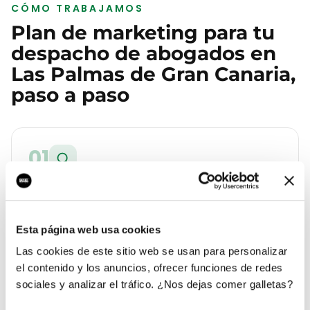
CÓMO TRABAJAMOS
Plan de marketing para tu
despacho de abogados
en
Las Palmas de Gran Canaria
,
paso a paso
01
Auditoría de tu despacho de abogados
en Las Palmas de Gran Canaria
Analizamos tu web, tu Google Business Profile, tus
Esta página web usa cookies
reseñas y la competencia real que tienes en
Las cookies de este sitio web se usan para personalizar
Vegueta. Te entregamos un diagnóstico con lo que
el contenido y los anuncios, ofrecer funciones de redes
cuesta cada lead hoy y a cuánto debería estar.
sociales y analizar el tráfico. ¿Nos dejas comer galletas?