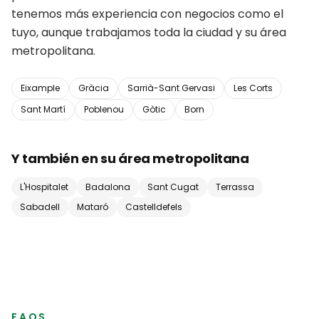
tenemos más experiencia con negocios como el
tuyo, aunque trabajamos toda la ciudad y su área
metropolitana.
Eixample
Gràcia
Sarrià-Sant Gervasi
Les Corts
Sant Martí
Poblenou
Gòtic
Born
Y también en su área metropolitana
L'Hospitalet
Badalona
Sant Cugat
Terrassa
Sabadell
Mataró
Castelldefels
FAQS