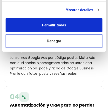
palabras clave por distrito (Eixample, Gràcia, Sarrià-
Sant Gervasi, Les Corts…), ángulos de campaña
Mostrar detalles
para tu cliente local y oferta diferencial frente a los
otros despacho de abogados de la ciudad.
Permitir todas
03
Denegar
Campañas Ads y SEO local en marcha
Lanzamos Google Ads por código postal, Meta Ads
con audiencias hipersegmentadas en Barcelona,
optimización on-page y ficha de Google Business
Profile con fotos, posts y reseñas reales.
04
Automatización y CRM para no perder