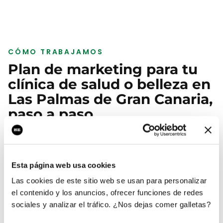
CÓMO TRABAJAMOS
Plan de marketing para tu
clínica de salud o belleza
en
Las Palmas de Gran Canaria
,
paso a paso
01
Esta página web usa cookies
Auditoría de tu clínica de salud o
Las cookies de este sitio web se usan para personalizar
belleza en Las Palmas de Gran Canaria
el contenido y los anuncios, ofrecer funciones de redes
sociales y analizar el tráfico. ¿Nos dejas comer galletas?
Analizamos tu web, tu Google Business Profile, tus
reseñas y la competencia real que tienes en