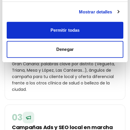
Vegueta. Te entregamos un diagnóstico con lo que
cuesta cada lead hoy y a cuánto debería estar.
Mostrar detalles
Permitir todas
02
Estrategia geolocalizada por barrio
Denegar
Construimos un plan específico para Las Palmas de
Gran Canaria: palabras clave por distrito (Vegueta,
Triana, Mesa y López, Las Canteras…), ángulos de
campaña para tu cliente local y oferta diferencial
frente a los otros clínica de salud o belleza de la
ciudad.
03
Campañas Ads y SEO local en marcha