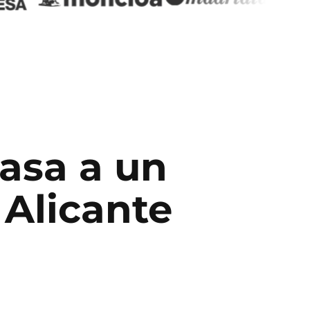
pasa a un
n
Alicante