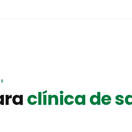
TE
ara
clínica de s