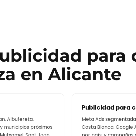
publicidad para
za
en
Alicante
Publicidad para
c
an, Albufereta,
Meta Ads segmentadas 
 y municipios próximos
Costa Blanca, Google 
, Mutxamel, Sant Joan
por país, y campañas 