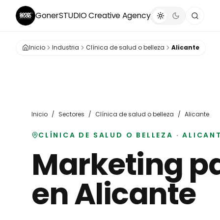
GonerSTUDIO
Creative Agency
Inicio
Industria
Clínica de salud o belleza
Alicante
Inicio
/
Sectores
/
Clínica de salud o belleza
/
Alicante
CLÍNICA DE SALUD O BELLEZA
·
ALICAN
Marketing p
en
Alicante