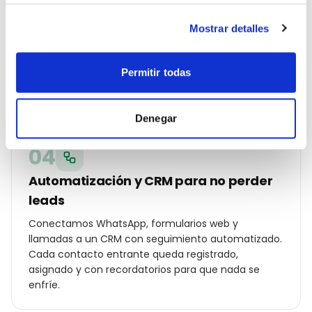
Campañas Ads y SEO local en marcha
Mostrar detalles
Lanzamos Google Ads por código postal, Meta Ads
con audiencias hipersegmentadas en Zaragoza,
Permitir todas
optimización on-page y ficha de Google Business
Profile con fotos, posts y reseñas reales.
Denegar
04
Automatización y CRM para no perder
leads
Conectamos WhatsApp, formularios web y
llamadas a un CRM con seguimiento automatizado.
Cada contacto entrante queda registrado,
asignado y con recordatorios para que nada se
enfríe.