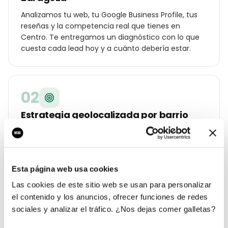
Analizamos tu web, tu Google Business Profile, tus
reseñas y la competencia real que tienes en
Centro. Te entregamos un diagnóstico con lo que
cuesta cada lead hoy y a cuánto debería estar.
02
Estrategia geolocalizada por barrio
Construimos un plan específico para Zaragoza:
palabras clave por distrito (Centro, Universidad,
Actur, Las Fuentes…), ángulos de campaña para tu
cliente local y oferta diferencial frente a los otros
Esta página web usa cookies
asesoría o gestoría de la ciudad.
Las cookies de este sitio web se usan para personalizar
el contenido y los anuncios, ofrecer funciones de redes
sociales y analizar el tráfico. ¿Nos dejas comer galletas?
03