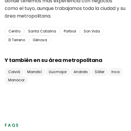
donde tenemos más experiencia con negocios
como el tuyo, aunque trabajamos toda la ciudad y su
área metropolitana.
Centro
Santa Catalina
Portixol
Son Vida
El Terreno
Génova
Y también en su área metropolitana
Calvià
Marratxí
Llucmajor
Andratx
Sóller
Inca
Manacor
FAQS