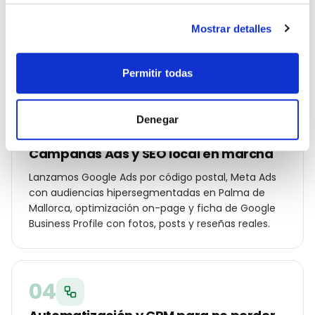
Construimos un plan específico para Palma de
Mallorca: palabras clave por distrito (Centro, Santa
Mostrar detalles
Catalina, Portixol, Son Vida…), ángulos de campaña
para tu cliente local y oferta diferencial frente a los
otros asesoría o gestoría de la ciudad.
Permitir todas
Denegar
03
Campañas Ads y SEO local en marcha
Lanzamos Google Ads por código postal, Meta Ads
con audiencias hipersegmentadas en Palma de
Mallorca, optimización on-page y ficha de Google
Business Profile con fotos, posts y reseñas reales.
04