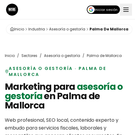
Iniciar sesión
Inicio
Industria
Asesoría o gestoría
Palma De Mallorca
Inicio
/
Sectores
/
Asesoría o gestoría
/
Palma de Mallorca
ASESORÍA O GESTORÍA
·
PALMA DE
MALLORCA
Marketing para
asesoría o
gestoría
en
Palma de
Mallorca
Web profesional, SEO local, contenido experto y
embudo para servicios fiscales, laborales y