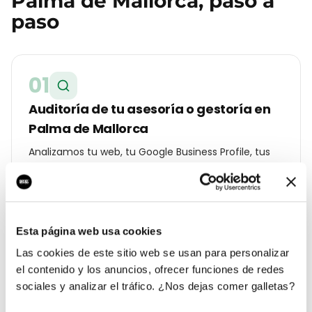
Palma de Mallorca
, paso a
paso
01
Auditoría de tu asesoría o gestoría en
Palma de Mallorca
Analizamos tu web, tu Google Business Profile, tus
reseñas y la competencia real que tienes en
Centro. Te entregamos un diagnóstico con lo que
cuesta cada lead hoy y a cuánto debería estar.
Esta página web usa cookies
Las cookies de este sitio web se usan para personalizar
02
el contenido y los anuncios, ofrecer funciones de redes
Estrategia geolocalizada por barrio
sociales y analizar el tráfico. ¿Nos dejas comer galletas?