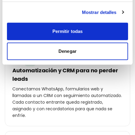
Campañas Ads y SEO local en marcha
Lanzamos Google Ads por código postal, Meta Ads
Mostrar detalles
con audiencias hipersegmentadas en Bilbao,
optimización on-page y ficha de Google Business
Profile con fotos, posts y reseñas reales.
Permitir todas
Denegar
04
Automatización y CRM para no perder
leads
Conectamos WhatsApp, formularios web y
llamadas a un CRM con seguimiento automatizado.
Cada contacto entrante queda registrado,
asignado y con recordatorios para que nada se
enfríe.