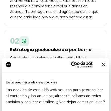
Analizamos tu web, tu Google Business Profile, tus
reseñas y la competencia real que tienes en
Abando. Te entregamos un diagnóstico con lo que
cuesta cada lead hoy y a cuánto debería estar.
02
Estrategia geolocalizada por barrio
Construimos un plan específico para Bilbao:
palabras clave por distrito (Abando, Indautxu, Casco
Viejo, Deusto…), ángulos de campaña para tu
cliente local y oferta diferencial frente a los otros
asesoría o gestoría de la ciudad.
Esta página web usa cookies
Las cookies de este sitio web se usan para personalizar
el contenido y los anuncios, ofrecer funciones de redes
03
sociales y analizar el tráfico. ¿Nos dejas comer galletas?