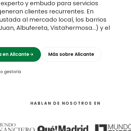
o experto y embudo para servicios
generan clientes recurrentes.
En
stada al mercado local, los barrios
 Juan, Albufereta, Vistahermosa
…) y el
a
en
Alicante
Más sobre
Alicante
 o gestoría
HABLAN DE NOSOTROS EN