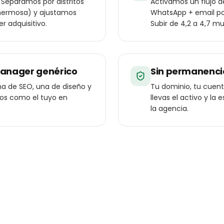
 Separamos por distritos
Activamos un flujo 
tahermosa) y ajustamos
WhatsApp + email pos
r adquisitivo.
Subir de 4,2 a 4,7 mu
manager genérico
Sin permanenci
a de SEO, una de diseño y
Tu dominio, tu cuenta
ios como el tuyo en
llevas el activo y l
la agencia.