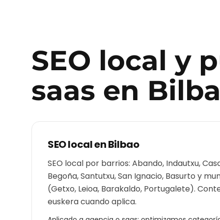
SEO local y 
saas
en
Bilb
SEO local en
Bilbao
SEO local por barrios: Abando, Indautxu, Casc
Begoña, Santutxu, San Ignacio, Basurto y mu
(Getxo, Leioa, Barakaldo, Portugalete). Cont
euskera cuando aplica.
Aplicado a
agencia o saas
: optimizamos categorías