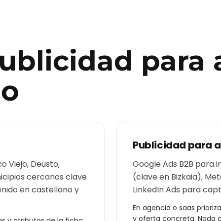
publicidad para
ao
Publicidad para
a
o Viejo, Deusto,
Google Ads B2B para ind
nicipios cercanos clave
(clave en Bizkaia), Me
enido en castellano y
LinkedIn Ads para capt
En
agencia o saas
prioriz
y oferta concreta. Nada 
 y atributos de la ficha,