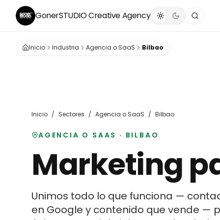
GonerSTUDIO
Creative Agency
Inicio
Industria
Agencia o SaaS
Bilbao
Inicio
/
Sectores
/
Agencia o SaaS
/
Bilbao
AGENCIA O SAAS
·
BILBAO
Marketing p
Unimos todo lo que funciona — contac
en Google y contenido que vende —