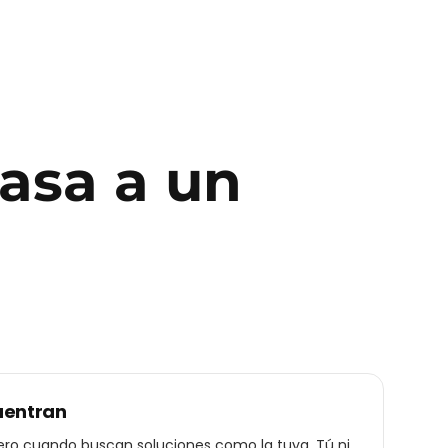
pasa a un
uentran
ro cuando buscan soluciones como la tuya. Tú ni