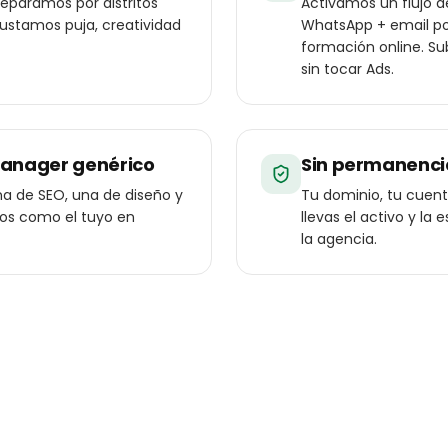
eparamos por distritos
Activamos un flujo 
ajustamos puja, creatividad
WhatsApp + email po
formación online. Sub
sin tocar Ads.
manager genérico
Sin permanenci
a de SEO, una de diseño y
Tu dominio, tu cuenta
ios como el tuyo en
llevas el activo y l
la agencia.