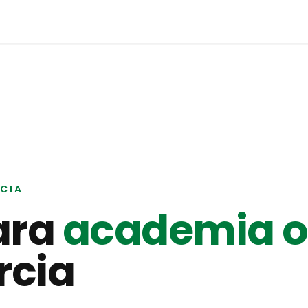
CIA
ara
academia o
rcia