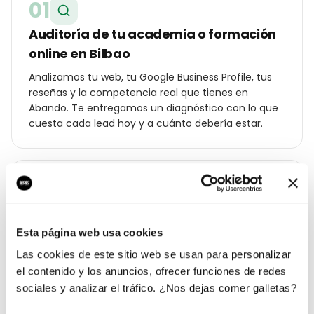
01
Auditoría de tu academia o formación
online en Bilbao
Analizamos tu web, tu Google Business Profile, tus
reseñas y la competencia real que tienes en
Abando. Te entregamos un diagnóstico con lo que
cuesta cada lead hoy y a cuánto debería estar.
02
Estrategia geolocalizada por barrio
Esta página web usa cookies
Construimos un plan específico para Bilbao:
palabras clave por distrito (Abando, Indautxu, Casco
Las cookies de este sitio web se usan para personalizar
Viejo, Deusto…), ángulos de campaña para tu
el contenido y los anuncios, ofrecer funciones de redes
cliente local y oferta diferencial frente a los otros
sociales y analizar el tráfico. ¿Nos dejas comer galletas?
academia o formación online de la ciudad.