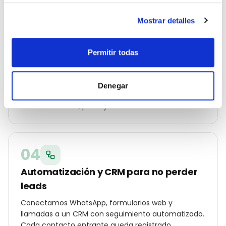
Mostrar detalles
03
Permitir todas
Campañas Ads y SEO local en marcha
Lanzamos Google Ads por código postal, Meta Ads
con audiencias hipersegmentadas en Bilbao,
Denegar
optimización on-page y ficha de Google Business
Profile con fotos, posts y reseñas reales.
04
Automatización y CRM para no perder
leads
Conectamos WhatsApp, formularios web y
llamadas a un CRM con seguimiento automatizado.
Cada contacto entrante queda registrado,