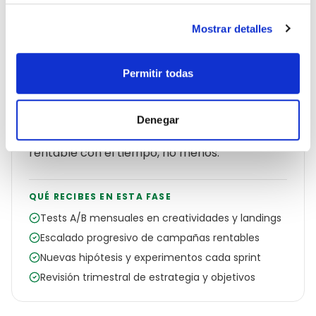
Iteramos lo que funciona,
paramos lo que no
Mostrar detalles
El marketing no es un proyecto cerrado, es un
Permitir todas
proceso continuo. Cada mes hacemos tests
A/B en creatividades, landings y audiencias,
escalamos lo que mejor ROAS da y matamos
Denegar
lo que no rinde. La cuenta se vuelve más
rentable con el tiempo, no menos.
QUÉ RECIBES EN ESTA FASE
Tests A/B mensuales en creatividades y landings
Escalado progresivo de campañas rentables
Nuevas hipótesis y experimentos cada sprint
Revisión trimestral de estrategia y objetivos