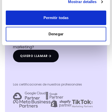
Mostrar detalles
Hacemos que tu
negocio crezca con el
Permitir todas
marketing digital
Denegar
¿Listo para hablar con un experto en
marketing?
QUIERO LLAMAR
Las certificaciones de nuestros profesionales