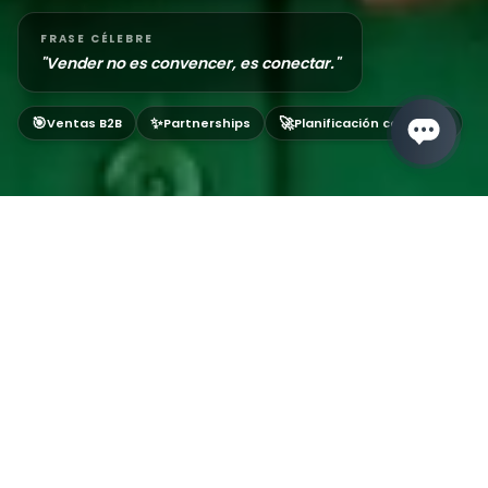
FRASE CÉLEBRE
"
Vender no es convencer, es conectar.
"
🎯
✨
🚀
Ventas B2B
Partnerships
Planificación comercial
VOLVER AL EQUIPO
GROWTH
Marisa Sánchez