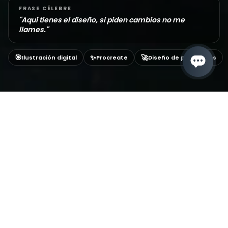
FRASE CÉLEBRE
"
Aquí tienes el diseño, si piden cambios no me
llames.
"
🎯
✨
🚀
Ilustración digital
Procreate
Diseño de personajes
VOLVER AL EQUIPO
ILUSTRACIÓN
Mariángel Vivas