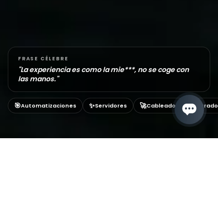
FRASE CÉLEBRE
"
La experiencia es como la mie***, no se coge con
las manos.
"
🎯
✨
🚀
Automatizaciones
Servidores
Cableado estructurado
VOLVER AL EQUIPO