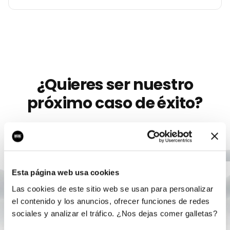
¿Quieres ser nuestro
próximo caso de éxito?
Llevamos más de 10 años ayudando a
marcas
como
Zen
a crecer con marketing digital serio. Sin
permanencia, sin humo, con un único responsable.
Esta página web usa cookies
Agendar auditoría gratis
Las cookies de este sitio web se usan para personalizar
el contenido y los anuncios, ofrecer funciones de redes
sociales y analizar el tráfico. ¿Nos dejas comer galletas?