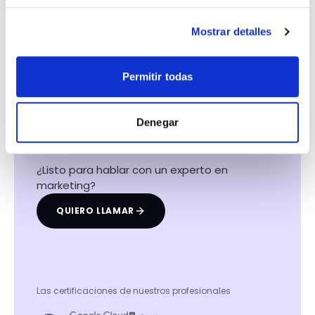
Mostrar detalles
Hacemos que tu
Permitir todas
negocio crezca con el
marketing digital
Denegar
¿Listo para hablar con un experto en
marketing?
QUIERO LLAMAR
Las certificaciones de nuestros profesionales