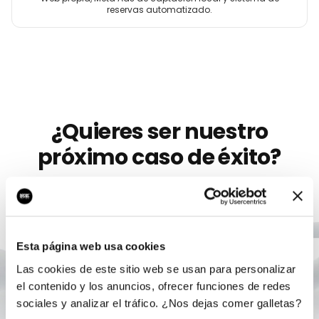
reservas automatizado.
¿Quieres ser nuestro
próximo caso de éxito?
Llevamos más de 10 años ayudando a
marcas
como
Xtricto
a crecer con marketing digital serio. Sin
permanencia, sin humo, con un único responsable.
Esta página web usa cookies
Las cookies de este sitio web se usan para personalizar
Agendar auditoría gratis
el contenido y los anuncios, ofrecer funciones de redes
sociales y analizar el tráfico. ¿Nos dejas comer galletas?