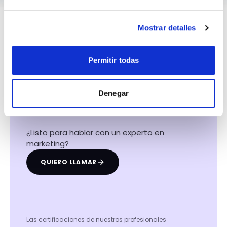
Mostrar detalles
Permitir todas
Hacemos que tu
negocio crezca con el
Denegar
marketing digital
¿Listo para hablar con un experto en
marketing?
QUIERO LLAMAR
Las certificaciones de nuestros profesionales